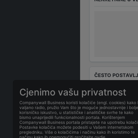
ČESTO POSTAVLJ
Cjenimo vašu privatnost
Tko su odgovo
Companywall Business koristi kolačiće (engl. cookies) kako 
valjano radio, pružio Vam što je moguće jednostavnije i bolj
Odgovorne osob
korisničko iskustvo, u statističke i analitičke svrhe te kako
bismo unaprijedili funkcionalnosti portala. Korištenjem
Companywall Business portala pristajete na upotrebu kolači
Koja je adresa
Postavke kolačića možete podesiti u Vašem internetskom
pregledniku. Više o kolačićima i načinu kako ih koristimo te
načinu kako ih onemogućiti pročitajte ovdje