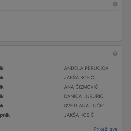
ik
ANĐELA PERUĆICA
ik
JAKŠA KOSIĆ
ik
ANA ČIZMOVIĆ
ik
DANICA LUBURIĆ
ik
SVETLANA LUČIĆ
pnik
JAKŠA KOSIĆ
Prikaži sve