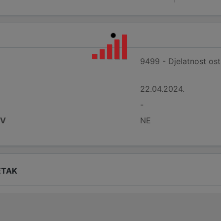
9499 - Djelatnost osta
22.04.2024.
-
DV
NE
ETAK