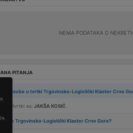
NEMA PODATAKA O NEKRET
ANA PITANJA
rne osobe u tvrtki
Trgovinsko-Logistički Klaster Crne Go
bi
e
e u tvrtki su:
JAKŠA KOSIĆ
.
ća.
 tvrtke
Trgovinsko-Logistički Klaster Crne Gore
?