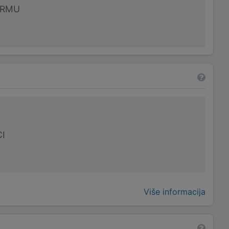
IRMU
I
Više informacija