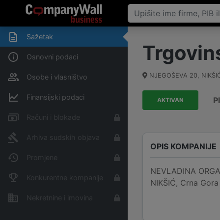
Sažetak
Trgovin
Osnovni podaci
NJEGOŠEVA 20, NIKŠIĆ,
Osobe i vlasništvo
Finansijski podaci
P
AKTIVAN
Računi i blokade
Arhiva sudskih objava
OPIS KOMPANIJE
Promjene
NEVLADINA ORGANIZ
Konkurentne kompanije
NIKŠIĆ, Crna Gora 
Nekretnine i imovina