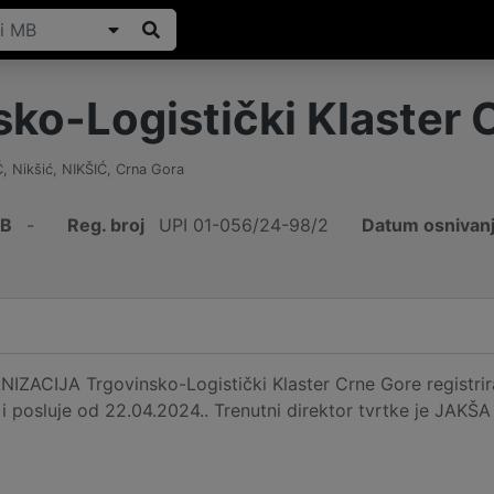
sko-Logistički Klaster 
 Nikšić
,
NIKŠIĆ
,
Crna Gora
IB
-
Reg. broj
UPI 01-056/24-98/2
Datum osnivan
ACIJA Trgovinsko-Logistički Klaster Crne Gore registrir
i posluje od 22.04.2024.. Trenutni direktor tvrtke je JAKŠA