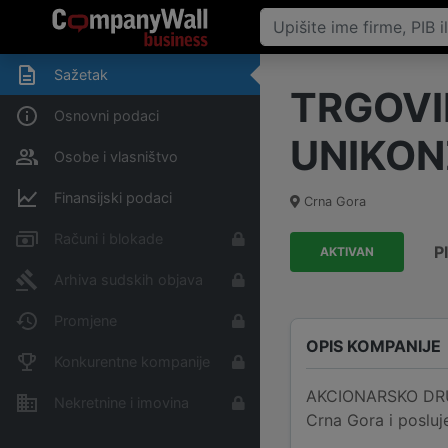
Sažetak
TRGOVI
Osnovni podaci
UNIKON
Osobe i vlasništvo
Finansijski podaci
Crna Gora
Računi i blokade
P
AKTIVAN
Arhiva sudskih objava
Promjene
OPIS KOMPANIJE
Konkurentne kompanije
AKCIONARSKO DRU
Nekretnine i imovina
Crna Gora i posluj