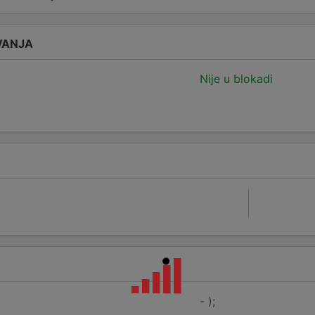
VANJA
Nije u blokadi
- );