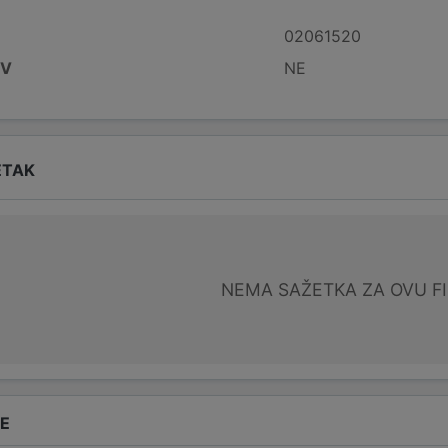
02061520
DV
NE
ETAK
NEMA SAŽETKA ZA OVU F
DE