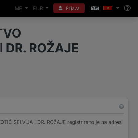
ME
EUR
Prijava
TVO
I DR. ROŽAJE
ELVIJA I DR. ROŽAJE registrirano je na adresi