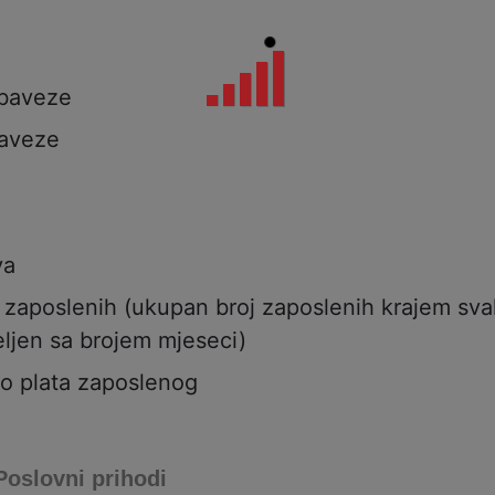
a
obaveze
aveze
va
j zaposlenih (ukupan broj zaposlenih krajem sv
ljen sa brojem mjeseci)
to plata zaposlenog
Poslovni prihodi