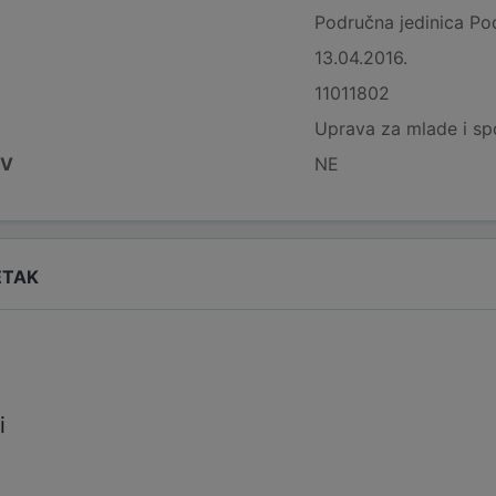
Područna jedinica Po
13.04.2016.
11011802
Uprava za mlade i sp
DV
NE
ETAK
i
i