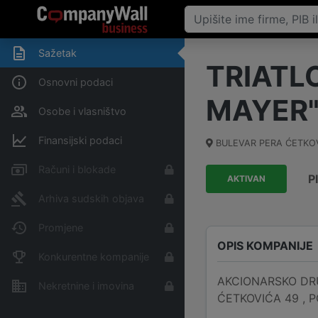
Sažetak
TRIATL
Osnovni podaci
MAYER
Osobe i vlasništvo
Finansijski podaci
BULEVAR PERA ĆETKO
Računi i blokade
P
AKTIVAN
Arhiva sudskih objava
Promjene
OPIS KOMPANIJE
Konkurentne kompanije
AKCIONARSKO DRU
Nekretnine i imovina
ĆETKOVIĆA 49 , PO