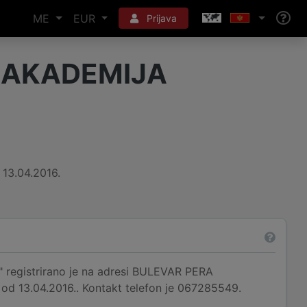
ME
EUR
Prijava
T AKADEMIJA
13.04.2016.
istrirano je na adresi BULEVAR PERA
 13.04.2016.. Kontakt telefon je 067285549.