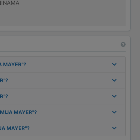
NINAMA
A MAYER"
?
R"
?
R"
?
EMIJA MAYER"
?
JA MAYER"
?