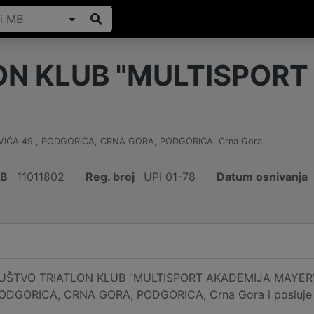
ON KLUB "MULTISPOR
"
VIĆA 49 , PODGORICA, CRNA GORA
,
PODGORICA
,
Crna Gora
IB
11011802
Reg. broj
UPI 01-78
Datum osnivanja
ŠTVO TRIATLON KLUB "MULTISPORT AKADEMIJA MAYER" reg
DGORICA, CRNA GORA, PODGORICA, Crna Gora i posluje od