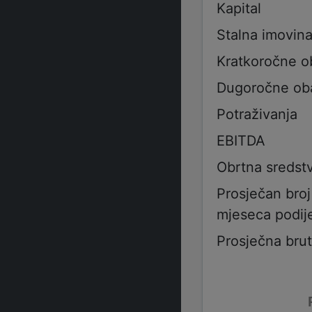
Kapital
Stalna imovin
Kratkoročne 
Dugoročne ob
Potraživanja
EBITDA
Obrtna sredst
Prosječan bro
mjeseca podije
Prosječna bru