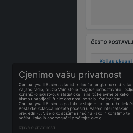
ČESTO POSTAVLJ
Koji su ukupni
Cjenimo vašu privatnost
Koja je adresa
Companywall Business koristi kolačiće (engl. cookies) kako 
valjano radio, pružio Vam što je moguće jednostavnije i bolj
Koji je kontakt
korisničko iskustvo, u statističke i analitičke svrhe te kako
bismo unaprijedili funkcionalnosti portala. Korištenjem
Companywall Business portala pristajete na upotrebu kolači
Koliko ima za
Postavke kolačića možete podesiti u Vašem internetskom
pregledniku. Više o kolačićima i načinu kako ih koristimo te
načinu kako ih onemogućiti pročitajte ovdje
Koji je datum 
Izjava o privatnosti