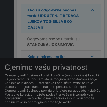
Tko su odgovorne osobe u
tvrtki
UDRUŽENJE BERACA
LJEKOVITOG BILJA EKO
CAJEVI
?
Odgovorne osobe u tvrtki su:
STANOJKA JOKSIMOVIC
.
Koja je adresa tvrtke
UDRUŽENJE BERACA
Cjenimo vašu privatnost
LJEKOVITOG BILJA EKO
CAJEVI
?
Companywall Business koristi kolačiće (engl. cookies) kako bi
valjano radio, pružio Vam što je moguće jednostavnije i bolje
korisničko iskustvo, u statističke i analitičke svrhe te kako
Koji je datum osnivanja
bismo unaprijedili funkcionalnosti portala. Korištenjem
Companywall Business portala pristajete na upotrebu kolačića.
tvrtke
UDRUŽENJE BERACA
Postavke kolačića možete podesiti u Vašem internetskom
LJEKOVITOG BILJA EKO
pregledniku. Više o kolačićima i načinu kako ih koristimo te
načinu kako ih onemogućiti pročitajte ovdje
CAJEVI
?