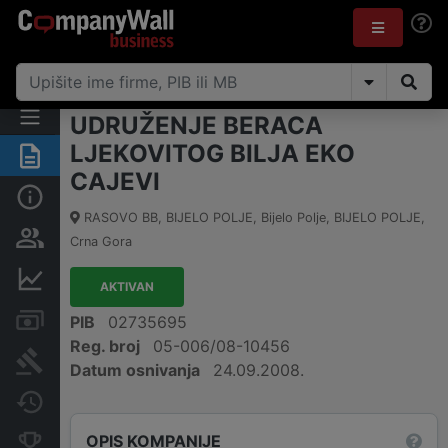
UDRUŽENJE BERACA
LJEKOVITOG BILJA EKO
Sažetak
CAJEVI
Osnovni podaci
RASOVO BB, BIJELO POLJE, Bijelo Polje
,
BIJELO POLJE
,
Osobe i vlasništvo
Crna Gora
Finansijski podaci
AKTIVAN
Računi i blokade
PIB
02735695
Reg. broj
05-006/08-10456
Arhiva sudskih objava
Datum osnivanja
24.09.2008.
Promjene
OPIS KOMPANIJE
Konkurentne kompanije