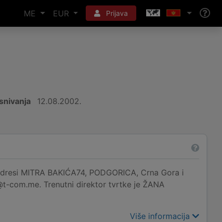
ME
EUR
Prijava
snivanja
12.08.2002.
esi MITRA BAKIĆA74, PODGORICA, Crna Gora i
@t-com.me. Trenutni direktor tvrtke je ŽANA
Više informacija