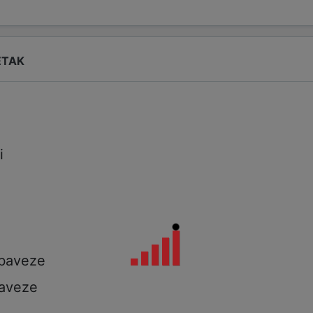
ETAK
i
i
a
obaveze
aveze