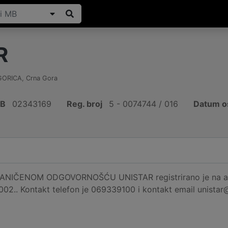
R
GORICA
,
Crna Gora
IB
02343169
Reg. broj
5 - 0074744 / 016
Datum o
NIČENOM ODGOVORNOŠĆU UNISTAR registrirano je na adr
002.. Kontakt telefon je 069339100 i kontakt email unistar