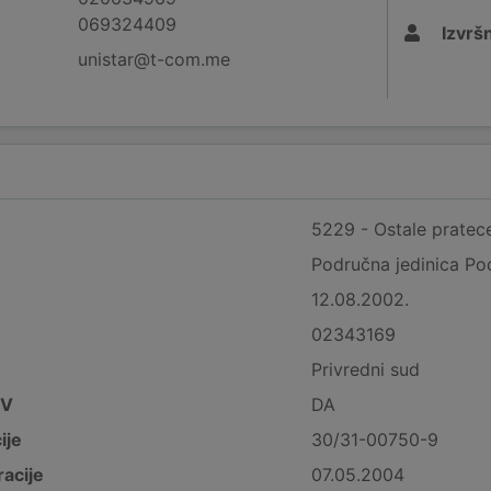
069324409
Izvršn
unistar@t-com.me
5229 - Ostale pratece
Područna jedinica Po
12.08.2002.
02343169
Privredni sud
DV
DA
ije
30/31-00750-9
acije
07.05.2004