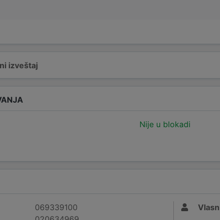
i izveštaj
VANJA
Nije u blokadi
069339100
Vlasn
020634969