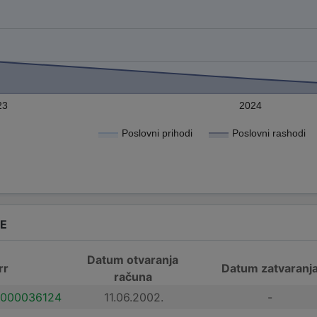
23
2024
Poslovni prihodi
Poslovni rashodi
DE
Datum otvaranja
rr
Datum zatvaranj
računa
000036124
11.06.2002.
-