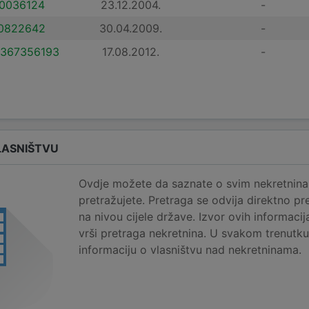
0036124
23.12.2004.
-
0822642
30.04.2009.
-
367356193
17.08.2012.
-
LASNIŠTVU
Ovdje možete da saznate o svim nekretninam
pretražujete. Pretraga se odvija direktno pr
na nivou cijele države. Izvor ovih informaci
vrši pretraga nekretnina. U svakom trenutk
informaciju o vlasništvu nad nekretninama.