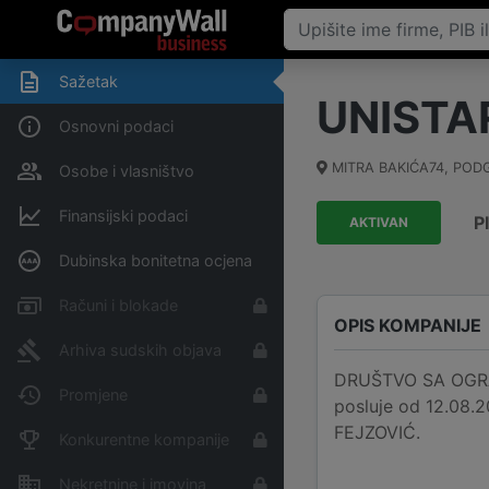
Sažetak
UNISTA
Osnovni podaci
MITRA BAKIĆA74
,
POD
Osobe i vlasništvo
Finansijski podaci
P
AKTIVAN
Dubinska bonitetna ocjena
Računi i blokade
OPIS KOMPANIJE
Arhiva sudskih objava
DRUŠTVO SA OGRA
Promjene
posluje od 12.08.2
FEJZOVIĆ.
Konkurentne kompanije
Nekretnine i imovina