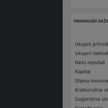
FINANSIJSKI SAŽ
Ukupni prihod
Ukupni rashod
Neto rezultat
Kapital
Stalna imovin
Kratkoročne 
Dugoročne ob