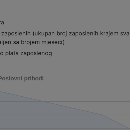
va
j zaposlenih (ukupan broj zaposlenih krajem sv
ljen sa brojem mjeseci)
to plata zaposlenog
Poslovni prihodi