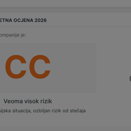
ETNA OCJENA 2026
ompanije je:
CC
Veoma visok rizik
sijska situacija, ozbiljan rizik od stečaja