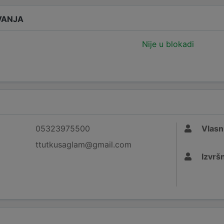
VANJA
Nije u blokadi
05323975500
Vlasn
ttutkusaglam@gmail.com
Izvršn