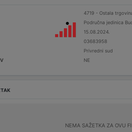
4719 - Ostala trgovi
Područna jedinica Bu
15.08.2024.
03683958
Privredni sud
DV
NE
ETAK
NEMA SAŽETKA ZA OVU F