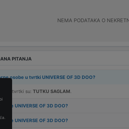
NEMA PODATAKA O NEKRET
ANA PITANJA
rne osobe u tvrtki
UNIVERSE OF 3D DOO
?
e u tvrtki su:
TUTKU SAGLAM
.
bi
e
 tvrtke
UNIVERSE OF 3D DOO
?
ća.
 tvrtke
UNIVERSE OF 3D DOO
?