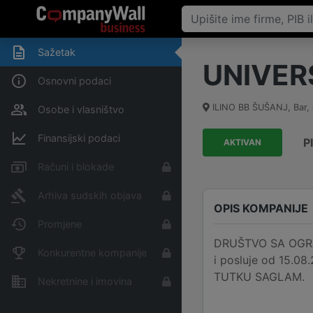
Sažetak
UNIVER
Osnovni podaci
ILINO BB ŠUŠANJ
,
Bar
,
Osobe i vlasništvo
Finansijski podaci
P
AKTIVAN
Računi i blokade
Arhiva sudskih objava
OPIS KOMPANIJE
Promjene
DRUŠTVO SA OGRAN
Konkurentne kompanije
i posluje od 15.08
TUTKU SAGLAM.
Nekretnine i imovina