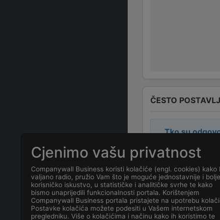
ČESTO POSTAVLJ
Tko su odgovo
Cjenimo vašu privatnost
Odgovorne osob
Companywall Business koristi kolačiće (engl. cookies) kako 
valjano radio, pružio Vam što je moguće jednostavnije i bolj
Koja je adresa
korisničko iskustvo, u statističke i analitičke svrhe te kako
bismo unaprijedili funkcionalnosti portala. Korištenjem
Companywall Business portala pristajete na upotrebu kolači
Koji je kontakt
Postavke kolačića možete podesiti u Vašem internetskom
pregledniku. Više o kolačićima i načinu kako ih koristimo te