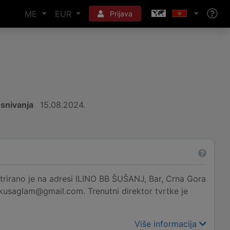
ME
EUR
Prijava
snivanja
15.08.2024.
o je na adresi ILINO BB ŠUŠANJ, Bar, Crna Gora
tkusaglam@gmail.com. Trenutni direktor tvrtke je
Više informacija