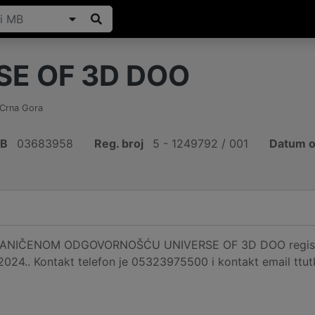
SE OF 3D DOO
Crna Gora
IB
03683958
Reg. broj
5 - 1249792 / 001
Datum o
IČENOM ODGOVORNOŠĆU UNIVERSE OF 3D DOO registriran
.2024.. Kontakt telefon je 05323975500 i kontakt email ttu