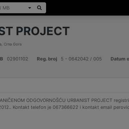
ST PROJECT
a
,
Crna Gora
IB
02901102
Reg. broj
5 - 0642042 / 005
Datum o
NIČENOM ODGOVORNOŠĆU URBANIST PROJECT registrirano
.2012.. Kontakt telefon je 067366622 i kontakt email perovi