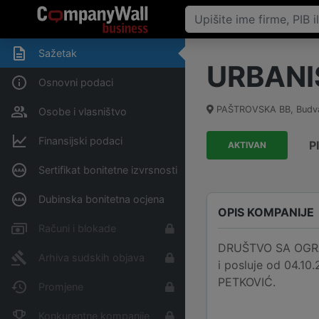
Sažetak
URBANI
Osnovni podaci
PAŠTROVSKA BB
,
Budv
Osobe i vlasništvo
Finansijski podaci
P
AKTIVAN
Sertifikat bonitetne izvrsnosti
Dubinska bonitetna ocjena
OPIS KOMPANIJE
Računi i blokade
DRUŠTVO SA OGRA
Arhiva sudskih objava
i posluje od 04.10
PETKOVIĆ.
Promjene
Konkurentne kompanije