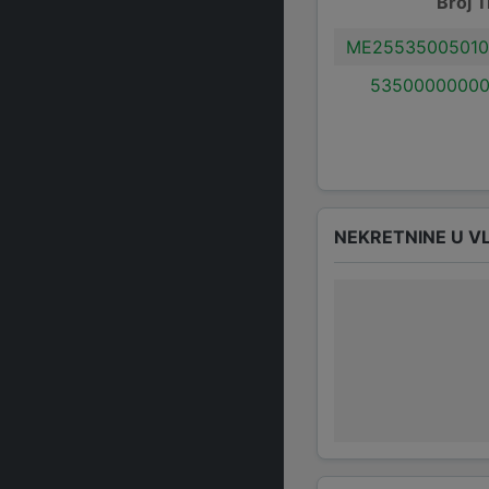
Broj T
ME25535005010
53500000000
NEKRETNINE U V