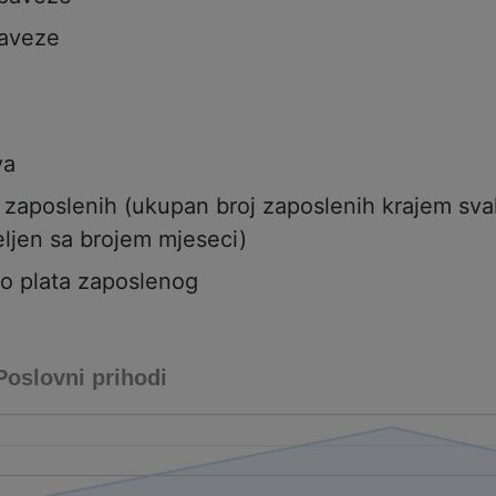
aveze
va
j zaposlenih (ukupan broj zaposlenih krajem sv
ljen sa brojem mjeseci)
to plata zaposlenog
Poslovni prihodi