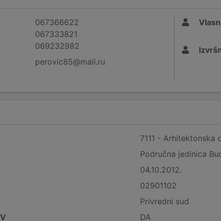
067366622
Vlasn
067333821
069232982
Izvršn
perovic85@mail.ru
7111 - Arhitektonska d
Područna jedinica Bu
04.10.2012.
02901102
Privredni sud
DV
DA