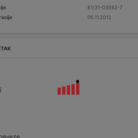
ije
81/31-03592-7
acije
05.11.2012
ETAK
i
i
a
obaveze