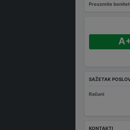
Preuzmite bonitetn
A
SAŽETAK POSLO
Računi
KONTAKTI