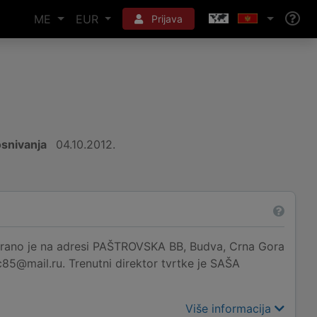
ME
EUR
Prijava
snivanja
04.10.2012.
 je na adresi PAŠTROVSKA BB, Budva, Crna Gora
c85@mail.ru. Trenutni direktor tvrtke je SAŠA
Više informacija