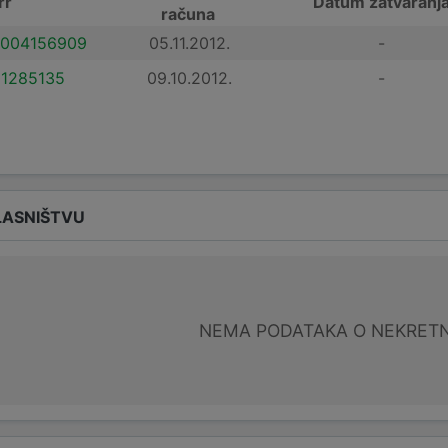
rr
Datum zatvaranj
računa
004156909
05.11.2012.
-
1285135
09.10.2012.
-
LASNIŠTVU
NEMA PODATAKA O NEKRET