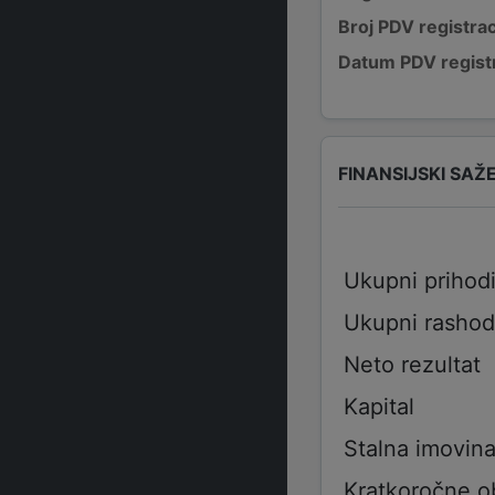
Broj PDV registrac
Datum PDV registr
FINANSIJSKI SAŽ
Ukupni prihod
Ukupni rashod
Neto rezultat
Kapital
Stalna imovin
Kratkoročne 