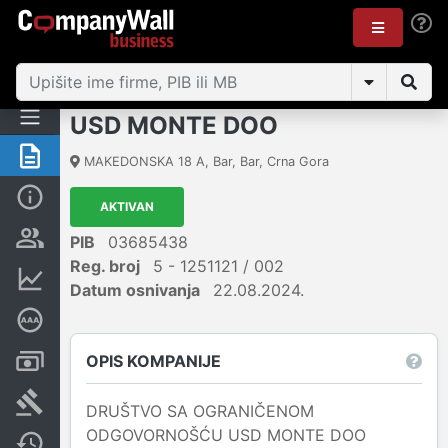
USD MONTE DOO
Sažetak
MAKEDONSKA 18 A
,
Bar, Bar
,
Crna Gora
Osnovni podaci
AKTIVAN
Osobe i vlasništvo
PIB
03685438
Reg. broj
5 - 1251121 / 002
Finansijski podaci
Datum osnivanja
22.08.2024.
Dubinska bonitetna ocjena
OPIS KOMPANIJE
Računi i blokade
Arhiva sudskih objava
DRUŠTVO SA OGRANIČENOM
ODGOVORNOŠĆU USD MONTE DOO
Promjene