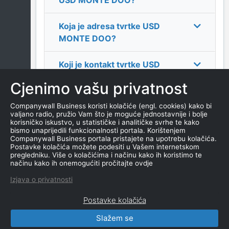
USD MONTE DOO
?
Koja je adresa tvrtke
USD
MONTE DOO
?
Koji je kontakt tvrtke
USD
MONTE DOO
?
Cjenimo vašu privatnost
Koliko ima zaposlenih
Companywall Business koristi kolačiće (engl. cookies) kako bi
valjano radio, pružio Vam što je moguće jednostavnije i bolje
kompanija
USD MONTE
korisničko iskustvo, u statističke i analitičke svrhe te kako
DOO
?
bismo unaprijedili funkcionalnosti portala. Korištenjem
Companywall Business portala pristajete na upotrebu kolačića.
Postavke kolačića možete podesiti u Vašem internetskom
Koji je datum osnivanja
pregledniku. Više o kolačićima i načinu kako ih koristimo te
načinu kako ih onemogućiti pročitajte ovdje
tvrtke
USD MONTE DOO
?
Izjava o privatnosti
Postavke kolačića
Slažem se
CompanyWall Business © 2026
|
Kontakt
|
Uslovi
korišćenja
|
Izjava o privatnosti