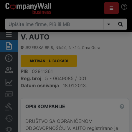
V. AUTO
Sažetak
JEZERSKA BR.8
,
Nikšić, Nikšić
,
Crna Gora
Osnovni podaci
AKTIVAN - U BLOKADI
Osobe i vlasništvo
PIB
02911361
Reg. broj
5 - 0649085 / 001
Finansijski podaci
Datum osnivanja
18.01.2013.
Računi i blokade
OPIS KOMPANIJE
Arhiva sudskih objava
Promjene
DRUŠTVO SA OGRANIČENOM
ODGOVORNOŠĆU V. AUTO registrirano je
Konkurentne kompanije