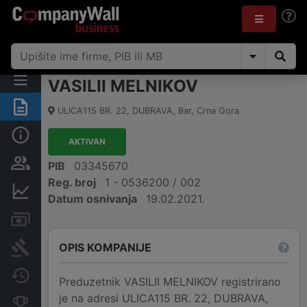
VASILII MELNIKOV
Sažetak
ULICA115 BR. 22, DUBRAVA
,
Bar
,
Crna Gora
Osnovni podaci
AKTIVAN
Osobe i vlasništvo
PIB
03345670
Reg. broj
1 - 0536200 / 002
Finansijski podaci
Datum osnivanja
19.02.2021.
Računi i blokade
OPIS KOMPANIJE
Arhiva sudskih objava
Promjene
Preduzetnik VASILII MELNIKOV registrirano
je na adresi ULICA115 BR. 22, DUBRAVA,
Konkurentne kompanije