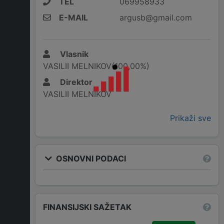
TEL
069958933
E-MAIL
argusb@gmail.com
Vlasnik
VASILII MELNIKOV(100,00%)
Direktor
VASILII MELNIKOV
Prikaži sve
OSNOVNI PODACI
FINANSIJSKI SAŽETAK