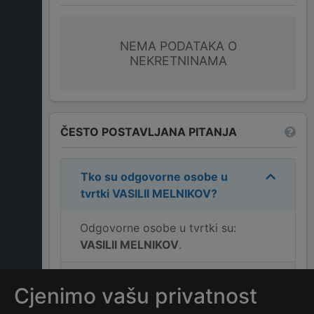
NEMA PODATAKA O
NEKRETNINAMA
ČESTO POSTAVLJANA PITANJA
Tko su odgovorne osobe u
tvrtki
VASILII MELNIKOV
?
Odgovorne osobe u tvrtki su:
VASILII MELNIKOV
.
Koja je adresa tvrtke
VASILII
Cjenimo vašu privatnost
MELNIKOV
?