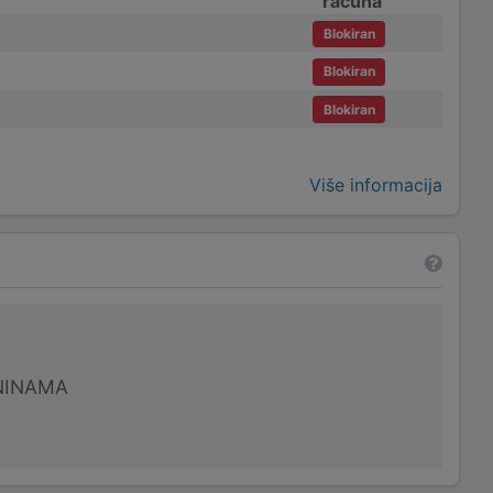
računa
Blokiran
Blokiran
Blokiran
Više informacija
NINAMA