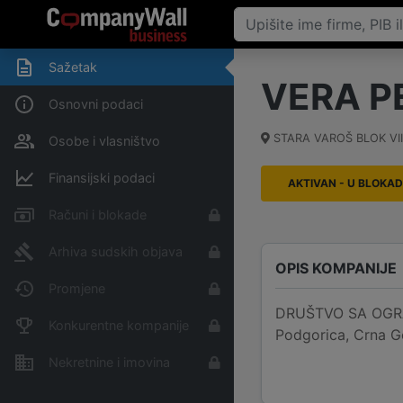
Sažetak
VERA P
Osnovni podaci
STARA VAROŠ BLOK VII
Osobe i vlasništvo
Finansijski podaci
AKTIVAN - U BLOKAD
Računi i blokade
Arhiva sudskih objava
OPIS KOMPANIJE
Promjene
DRUŠTVO SA OGRAN
Konkurentne kompanije
Podgorica, Crna G
Nekretnine i imovina