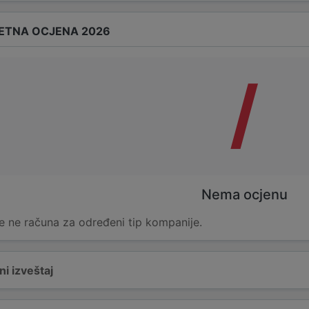
ETNA OCJENA 2026
/
Nema ocjenu
e ne računa za određeni tip kompanije.
i izveštaj