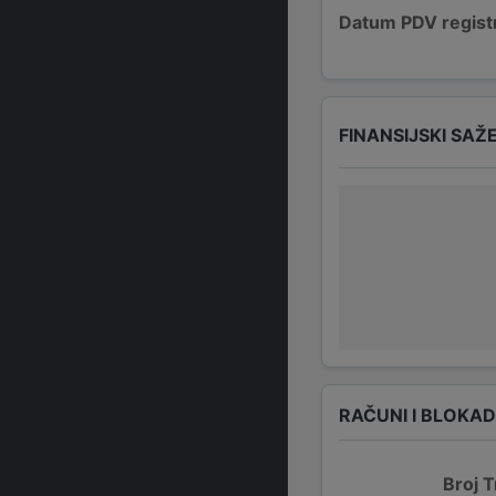
Datum PDV registr
FINANSIJSKI SAŽ
RAČUNI I BLOKA
Broj T