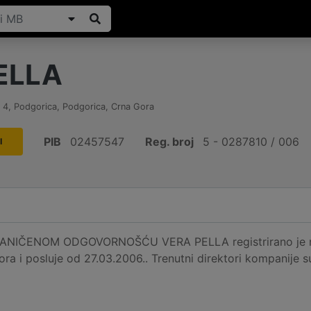
ELLA
 4
,
Podgorica, Podgorica
,
Crna Gora
PIB
02457547
Reg. broj
5 - 0287810 / 006
I
IČENOM ODGOVORNOŠĆU VERA PELLA registrirano je na 
ora i posluje od 27.03.2006.. Trenutni direktori kompani