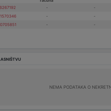
računa
6267192
-
-
1570346
-
-
0705851
-
-
LASNIŠTVU
NEMA PODATAKA O NEKRET