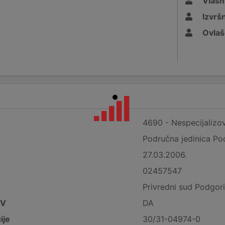
Vlasn
Izvršn
Ovlaš
4690 - Nespecijalizov
Područna jedinica Po
27.03.2006.
02457547
Privredni sud Podgor
DV
DA
ije
30/31-04974-0