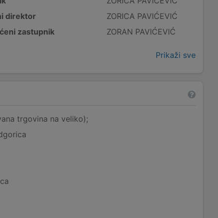
ik
ZORICA PAVIĆEVIĆ
i direktor
ZORICA PAVIĆEVIĆ
ćeni zastupnik
ZORAN PAVIĆEVIĆ
Prikaži sve
ana trgovina na veliko);
dgorica
ica