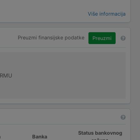
Više informacija
Preuzmi finansijske podatke
Preuzmi
IRMU
Status bankovnog
a
Banka