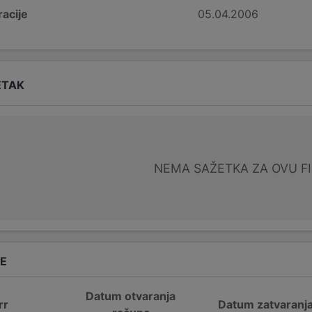
acije
05.04.2006
ETAK
NEMA SAŽETKA ZA OVU F
DE
Datum otvaranja
rr
Datum zatvaranj