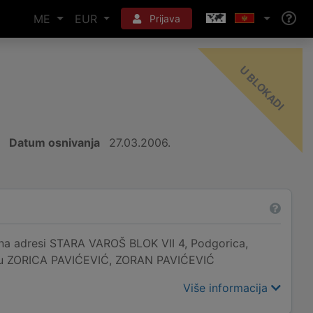
ME
EUR
Prijava
-
I
Datum osnivanja
27.03.2006.
adresi STARA VAROŠ BLOK VII 4, Podgorica,
je su ZORICA PAVIĆEVIĆ, ZORAN PAVIĆEVIĆ
Više informacija