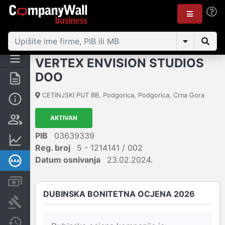
VERTEX ENVISION STUDIOS
DOO
Sažetak
CETINJSKI PUT BB
,
Podgorica, Podgorica
,
Crna Gora
Osnovni podaci
AKTIVAN
Osobe i vlasništvo
PIB
03639339
Finansijski podaci
Reg. broj
5 - 1214141 / 002
Datum osnivanja
23.02.2024.
Dubinska bonitetna ocjena
Računi i blokade
DUBINSKA BONITETNA OCJENA 2026
Arhiva sudskih objava
Promjene