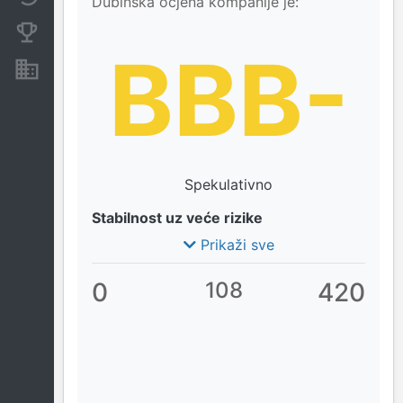
Dubinska ocjena kompanije je:
Konkurentne kompanije
BBB-
Nekretnine i imovina
Spekulativno
Stabilnost uz veće rizike
Prikaži sve
0
108
420