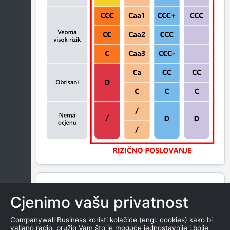
BLOKADA
Cjenimo vašu privatnost
Companywall Business koristi kolačiće (engl. cookies) kako bi
valjano radio, pružio Vam što je moguće jednostavnije i bolje
SAŽETAK PRIKAZUJE BROJ SUDSKIH