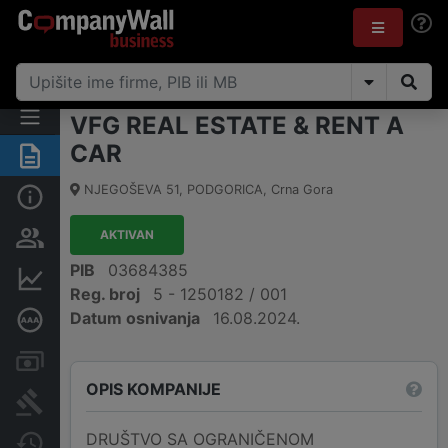
VFG REAL ESTATE & RENT A
CAR
Sažetak
NJEGOŠEVA 51
,
PODGORICA
,
Crna Gora
Osnovni podaci
AKTIVAN
Osobe i vlasništvo
PIB
03684385
Finansijski podaci
Reg. broj
5 - 1250182 / 001
Datum osnivanja
16.08.2024.
Dubinska bonitetna ocjena
Računi i blokade
OPIS KOMPANIJE
Arhiva sudskih objava
DRUŠTVO SA OGRANIČENOM
Promjene