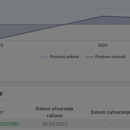
23
2024
Poslovni prihodi
Poslovni rashodi
DE
Datum otvaranja
rr
Datum zatvaranj
računa
2037661
30.03.2021.
-