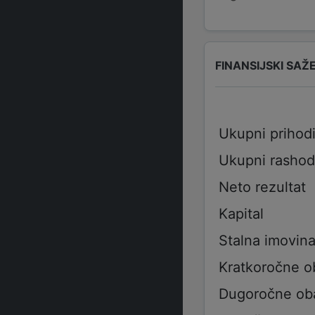
FINANSIJSKI SAŽ
Ukupni prihod
Ukupni rashod
Neto rezultat
Kapital
Stalna imovin
Kratkoročne 
Dugoročne ob