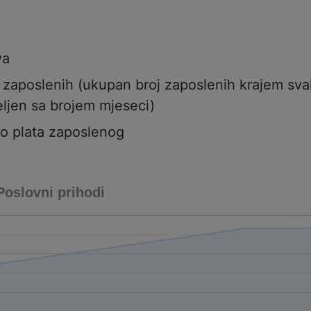
va
j zaposlenih (ukupan broj zaposlenih krajem sv
ljen sa brojem mjeseci)
to plata zaposlenog
Poslovni prihodi