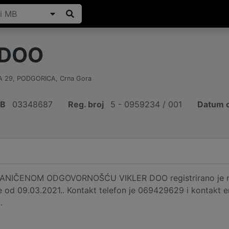
 DOO
A 29
,
PODGORICA
,
Crna Gora
IB
03348687
Reg. broj
5 - 0959234 / 001
Datum o
NIČENOM ODGOVORNOŠĆU VIKLER DOO registrirano je na
e od 09.03.2021.. Kontakt telefon je 069429629 i kontakt e
.