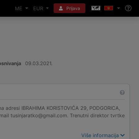
ME
EUR
Prijava
snivanja
09.03.2021.
 adresi IBRAHIMA KORISTOVIĆA 29, PODGORICA,
mail tusinjaratko@gmail.com. Trenutni direktor tvrtke
Više informacija