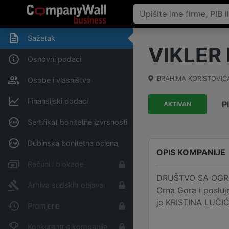
Sažetak
VIKLER
Osnovni podaci
IBRAHIMA KORISTOVIĆ
Osobe i vlasništvo
Finansijski podaci
P
AKTIVAN
Sertifikat bonitetne izvrsnosti
Dubinska bonitetna ocjena
OPIS KOMPANIJE
Računi i blokade
DRUŠTVO SA OGRA
Arhiva sudskih objava
Crna Gora i posluj
je KRISTINA LUČIĆ
Promjene
Konkurentne kompanije