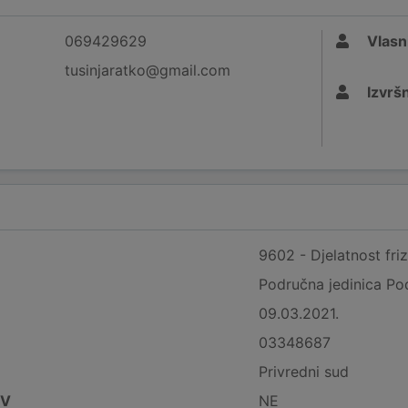
069429629
Vlasn
tusinjaratko@gmail.com
Izvršn
9602 - Djelatnost friz
Područna jedinica Po
09.03.2021.
03348687
Privredni sud
DV
NE