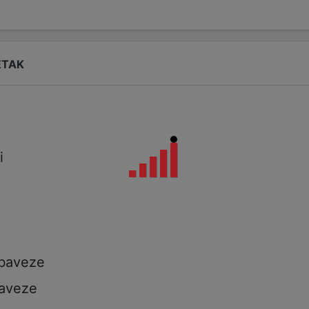
ETAK
i
i
a
obaveze
aveze