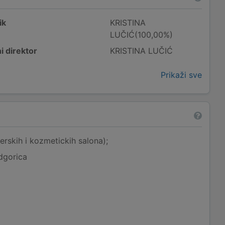
ik
KRISTINA
LUČIĆ(100,00%)
i direktor
KRISTINA LUČIĆ
Prikaži sve
erskih i kozmetickih salona);
dgorica