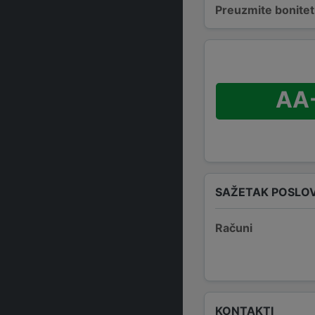
Preuzmite bonitetn
AA
SAŽETAK POSLO
Računi
KONTAKTI