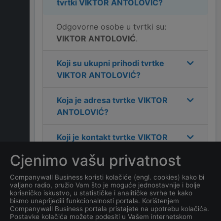
tvrtki
VIKTOR ANTOLOVIĆ
?
Odgovorne osobe u tvrtki su:
VIKTOR ANTOLOVIĆ
.
Koji su ukupni prihodi tvrtke
VIKTOR ANTOLOVIĆ
?
Koja je adresa tvrtke
VIKTOR
ANTOLOVIĆ
?
Koji je kontakt tvrtke
VIKTOR
ANTOLOVIĆ
?
Cjenimo vašu privatnost
Koliko ima zaposlenih
Companywall Business koristi kolačiće (engl. cookies) kako bi
valjano radio, pružio Vam što je moguće jednostavnije i bolje
kompanija
VIKTOR
korisničko iskustvo, u statističke i analitičke svrhe te kako
ANTOLOVIĆ
?
bismo unaprijedili funkcionalnosti portala. Korištenjem
Companywall Business portala pristajete na upotrebu kolačića.
Postavke kolačića možete podesiti u Vašem internetskom