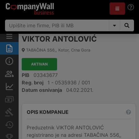
VIKTOR ANTOLOVIĆ
Sažetak
TABAČINA 556,
,
Кotor
,
Crna Gora
Osnovni podaci
AKTIVAN
Osobe i vlasništvo
PIB
03343677
Reg. broj
1 - 0535936 / 001
Finansijski podaci
Datum osnivanja
04.02.2021.
Računi i blokade
OPIS KOMPANIJE
Arhiva sudskih objava
Promjene
Preduzetnik VIKTOR ANTOLOVIĆ
registrirano je na adresi TABAČINA 556,,
Konkurentne kompanije