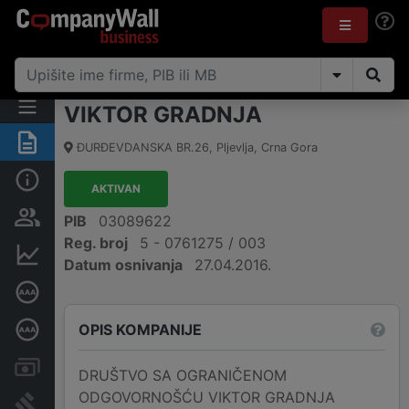
VIKTOR GRADNJA
Sažetak
ĐURĐEVDANSKA BR.26
,
Pljevlja
,
Crna Gora
Osnovni podaci
AKTIVAN
Osobe i vlasništvo
PIB
03089622
Reg. broj
5 - 0761275 / 003
Finansijski podaci
Datum osnivanja
27.04.2016.
Sertifikat bonitetne izvrsnosti
OPIS KOMPANIJE
Dubinska bonitetna ocjena
Računi i blokade
DRUŠTVO SA OGRANIČENOM
ODGOVORNOŠĆU VIKTOR GRADNJA
Arhiva sudskih objava