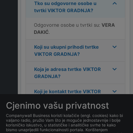
Tko su odgovorne osobe u
tvrtki
VIKTOR GRADNJA
?
Odgovorne osobe u tvrtki su:
VERA
DAKIĆ
.
Koji su ukupni prihodi tvrtke
VIKTOR GRADNJA
?
Koja je adresa tvrtke
VIKTOR
GRADNJA
?
Koji je kontakt tvrtke
VIKTOR
GRADNJA
?
Cjenimo vašu privatnost
Koliko ima zaposlenih
Companywall Business koristi kolačiće (engl. cookies) kako bi
valjano radio, pružio Vam što je moguće jednostavnije i bolje
kompanija
VIKTOR
korisničko iskustvo, u statističke i analitičke svrhe te kako
GRADNJA
?
bismo unaprijedili funkcionalnosti portala. Korištenjem