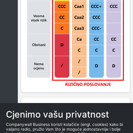
BLOKADA
Cjenimo vašu privatnost
Companywall Business koristi kolačiće (engl. cookies) kako bi
valjano radio, pružio Vam što je moguće jednostavnije i bolje
SAŽETAK PRIKAZUJE BROJ SUDSKIH