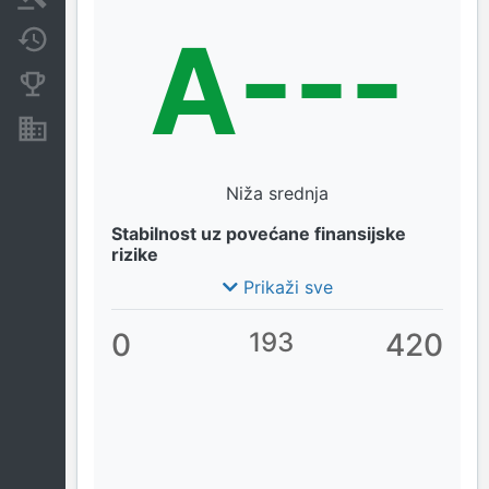
A---
Promjene
Konkurentne kompanije
Nekretnine i imovina
Niža srednja
Stabilnost uz povećane finansijske
rizike
Prikaži sve
0
193
420