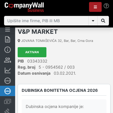
V&P MARKET
Sažetak
JOVANA TOMAŠEVIĆA 32
,
Bar, Bar
,
Crna Gora
Osnovni podaci
AKTIVAN
Osobe i vlasništvo
PIB
03343332
Reg. broj
5 - 0954562 / 003
Finansijski podaci
Datum osnivanja
03.02.2021.
Sertifikat bonitetne izvrsnosti
DUBINSKA BONITETNA OCJENA 2026
Dubinska bonitetna ocjena
Računi i blokade
Dubinska ocjena kompanije je:
Arhiva sudskih objava