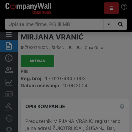
MIRJANA VRANIĆ
Sažetak
ŽUKOTRLICA , ŠUŠANJ
,
Bar, Bar
,
Crna Gora
Osnovni podaci
AKTIVAN
Osobe i vlasništvo
PIB
Reg. broj
1 - 0207484 / 002
Finansijski podaci
Datum osnivanja
10.06.2004.
Računi i blokade
OPIS KOMPANIJE
Arhiva sudskih objava
Promjene
Preduzetnik MIRJANA VRANIĆ registrirano
je na adresi ŽUKOTRLICA , ŠUŠANJ, Bar,
Konkurentne kompanije