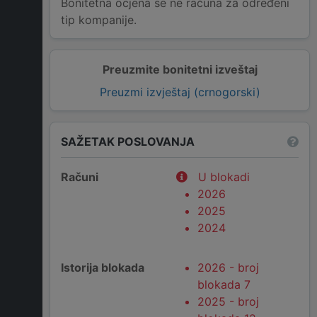
Bonitetna ocjena se ne računa za određeni
tip kompanije.
Preuzmite bonitetni izveštaj
Preuzmi izvještaj (crnogorski)
SAŽETAK POSLOVANJA
Računi
U blokadi
2026
2025
2024
Istorija blokada
2026 - broj
blokada 7
2025 - broj