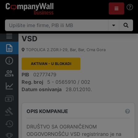
VSD
Sažetak
TOPOLICA 2.ZGR.I-29
,
Bar, Bar
,
Crna Gora
Osnovni podaci
AKTIVAN - U BLOKADI
Osobe i vlasništvo
PIB
02777479
Reg. broj
5 - 0565910 / 002
Finansijski podaci
Datum osnivanja
28.01.2010.
Računi i blokade
OPIS KOMPANIJE
Arhiva sudskih objava
Promjene
DRUŠTVO SA OGRANIČENOM
ODGOVORNOŠĆU VSD registrirano je na
Konkurentne kompanije