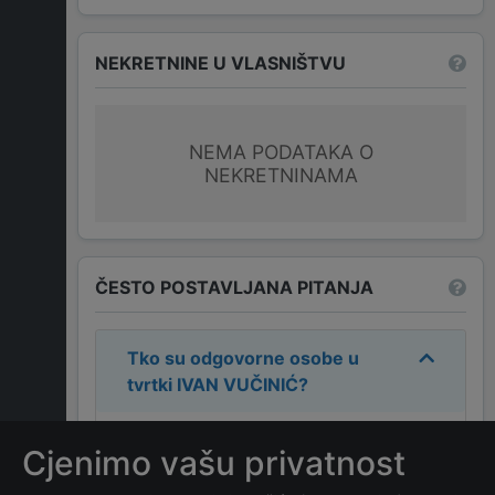
NEKRETNINE U VLASNIŠTVU
NEMA PODATAKA O
NEKRETNINAMA
ČESTO POSTAVLJANA PITANJA
Tko su odgovorne osobe u
tvrtki
IVAN VUČINIĆ
?
Odgovorne osobe u tvrtki su:
IVAN
Cjenimo vašu privatnost
VUČINIĆ
.