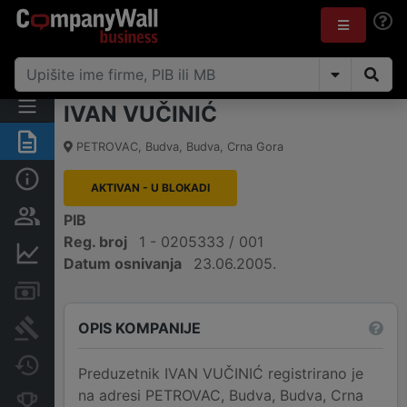
IVAN VUČINIĆ
Sažetak
PETROVAC
,
Budva, Budva
,
Crna Gora
Osnovni podaci
AKTIVAN - U BLOKADI
Osobe i vlasništvo
PIB
Reg. broj
1 - 0205333 / 001
Finansijski podaci
Datum osnivanja
23.06.2005.
Računi i blokade
OPIS KOMPANIJE
Arhiva sudskih objava
Promjene
Preduzetnik IVAN VUČINIĆ registrirano je
na adresi PETROVAC, Budva, Budva, Crna
Konkurentne kompanije