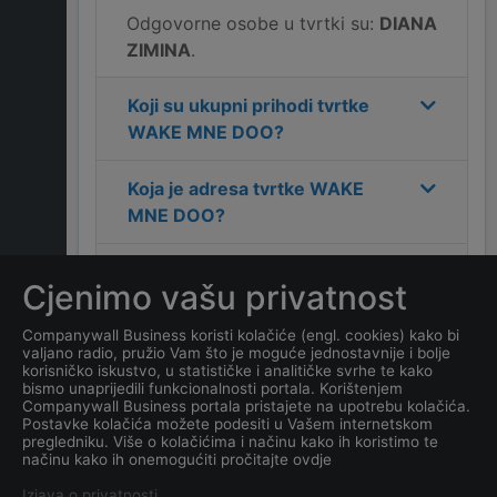
Odgovorne osobe u tvrtki su:
DIANA
ZIMINA
.
Koji su ukupni prihodi tvrtke
WAKE MNE DOO
?
Koja je adresa tvrtke
WAKE
MNE DOO
?
Koji je kontakt tvrtke
WAKE
Cjenimo vašu privatnost
MNE DOO
?
Companywall Business koristi kolačiće (engl. cookies) kako bi
valjano radio, pružio Vam što je moguće jednostavnije i bolje
Koliko ima zaposlenih
korisničko iskustvo, u statističke i analitičke svrhe te kako
kompanija
WAKE MNE DOO
?
bismo unaprijedili funkcionalnosti portala. Korištenjem
Companywall Business portala pristajete na upotrebu kolačića.
Postavke kolačića možete podesiti u Vašem internetskom
Koji je datum osnivanja
pregledniku. Više o kolačićima i načinu kako ih koristimo te
načinu kako ih onemogućiti pročitajte ovdje
tvrtke
WAKE MNE DOO
?
Izjava o privatnosti