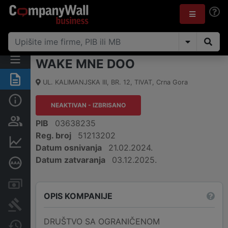
WAKE MNE DOO
Sažetak
UL. KALIMANJSKA III, BR. 12
,
TIVAT
,
Crna Gora
Osnovni podaci
NEAKTIVAN - IZBRISANO
Osobe i vlasništvo
PIB
03638235
Reg. broj
51213202
Finansijski podaci
Datum osnivanja
21.02.2024.
Datum zatvaranja
03.12.2025.
Dubinska bonitetna ocjena
Računi i blokade
OPIS KOMPANIJE
Arhiva sudskih objava
DRUŠTVO SA OGRANIČENOM
Promjene