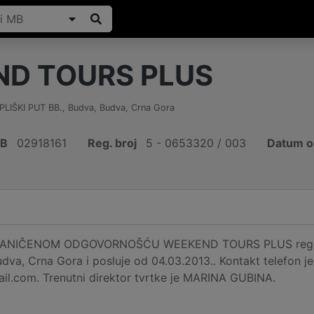
D TOURS PLUS
LIŠKI PUT BB.
,
Budva, Budva
,
Crna Gora
IB
02918161
Reg. broj
5 - 0653320 / 003
Datum o
NIČENOM ODGOVORNOŠĆU WEEKEND TOURS PLUS registrir
dva, Crna Gora i posluje od 04.03.2013.. Kontakt telefon 
l.com. Trenutni direktor tvrtke je MARINA GUBINA.