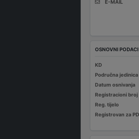
E-MAIL
OSNOVNI PODACI
KD
Područna jedinica
Datum osnivanja
Registracioni broj
Reg. tijelo
Registrovan za P