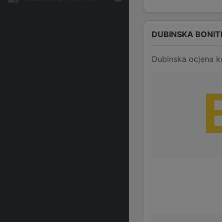
DUBINSKA BONIT
Dubinska ocjena k