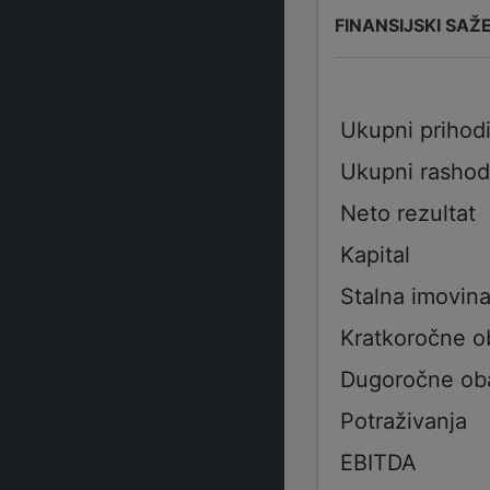
FINANSIJSKI SAŽ
Ukupni prihod
Ukupni rashod
Neto rezultat
Kapital
Stalna imovin
Kratkoročne 
Dugoročne ob
Potraživanja
EBITDA