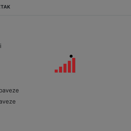
ETAK
i
i
a
obaveze
aveze