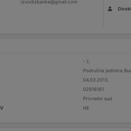
izvodizbanke@gmail.com
Direk
- );
Područna jedinica Bu
04.03.2013.
02918161
Privredni sud
DV
NE