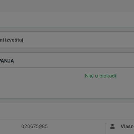
i izveštaj
VANJA
Nije u blokadi
020675985
Vlasn