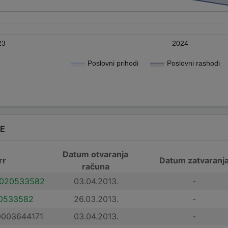
23
2024
Poslovni prihodi
Poslovni rashodi
DE
Datum otvaranja
rr
Datum zatvaranj
računa
020533582
03.04.2013.
-
0533582
26.03.2013.
-
003644171
03.04.2013.
-