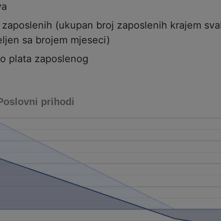
va
j zaposlenih (ukupan broj zaposlenih krajem sv
ljen sa brojem mjeseci)
to plata zaposlenog
Poslovni prihodi