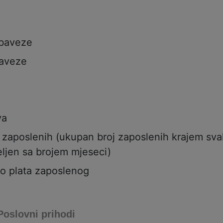
a
obaveze
aveze
va
j zaposlenih (ukupan broj zaposlenih krajem sv
ljen sa brojem mjeseci)
to plata zaposlenog
Poslovni prihodi