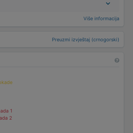
Više informacija
Preuzmi izvještaj (crnogorski)
lokade
kada 1
kada 2