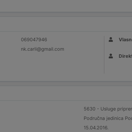
069047946
Vlasn
nk.carli@gmail.com
Direk
5630 - Usluge priprem
Područna jedinica Po
15.04.2016.