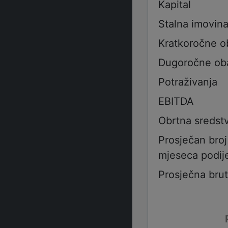
Kapital
Stalna imovin
Kratkoročne 
Dugoročne ob
Potraživanja
EBITDA
Obrtna sredst
Prosječan bro
mjeseca podije
Prosječna bru