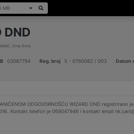
 DND
Nikšić
,
Crna Gora
IB
03087794
Reg. broj
5 - 0760082 / 003
Datum o
IČENOM ODGOVORNOŠĆU WIZARD DND registrirano je na ad
016.. Kontakt telefon je 069047946 i kontakt email nk.carli