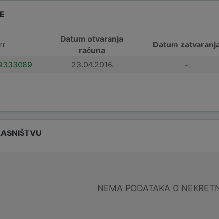
DE
Datum otvaranja
rr
Datum zatvaranj
računa
9333089
23.04.2016.
-
LASNIŠTVU
NEMA PODATAKA O NEKRET