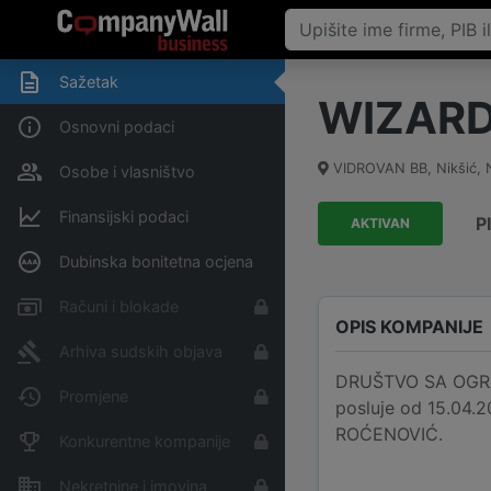
Sažetak
WIZARD
Osnovni podaci
VIDROVAN BB
,
Nikšić, 
Osobe i vlasništvo
Finansijski podaci
P
AKTIVAN
Dubinska bonitetna ocjena
Računi i blokade
OPIS KOMPANIJE
Arhiva sudskih objava
DRUŠTVO SA OGRAN
Promjene
posluje od 15.04.2
ROĆENOVIĆ.
Konkurentne kompanije
Nekretnine i imovina