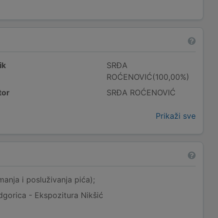
ik
SRĐA
ROĆENOVIĆ(100,00%)
tor
SRĐA ROĆENOVIĆ
Prikaži sve
anja i posluživanja pića);
dgorica - Ekspozitura Nikšić