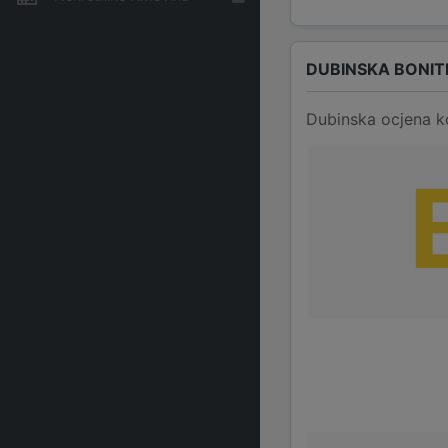
DUBINSKA BONIT
Dubinska ocjena k