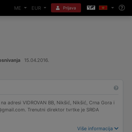
ME
EUR
Prijava
snivanja
15.04.2016.
resi VIDROVAN BB, Nikšić, Nikšić, Crna Gora i
@gmail.com. Trenutni direktor tvrtke je SRĐA
Više informacija