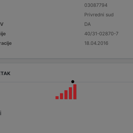
03087794
Privredni sud
DV
DA
ije
40/31-02870-7
acije
18.04.2016
ETAK
i
i