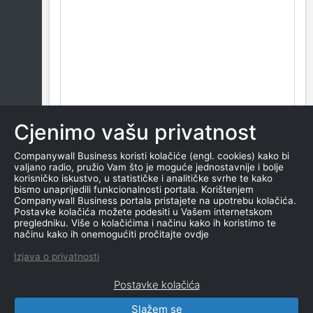
Cjenimo vašu privatnost
Companywall Business koristi kolačiće (engl. cookies) kako bi
valjano radio, pružio Vam što je moguće jednostavnije i bolje
korisničko iskustvo, u statističke i analitičke svrhe te kako
bismo unaprijedili funkcionalnosti portala. Korištenjem
Companywall Business portala pristajete na upotrebu kolačića.
Postavke kolačića možete podesiti u Vašem internetskom
pregledniku. Više o kolačićima i načinu kako ih koristimo te
načinu kako ih onemogućiti pročitajte ovdje
Izjava o privatnosti
Postavke kolačića
Slažem se
CompanyWall Business © 2026
|
Kontakt
|
Uslovi