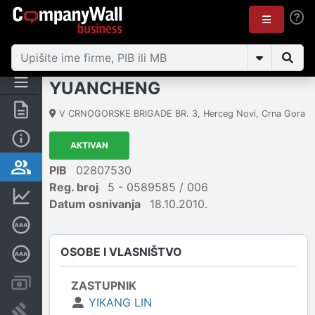
YUANCHENG
Sažetak
V CRNOGORSKE BRIGADE BR. 3
,
Herceg Novi
,
Crna Gora
Osnovni podaci
AKTIVAN
Osobe i vlasništvo
PIB
02807530
Reg. broj
5 - 0589585 / 006
Finansijski podaci
Datum osnivanja
18.10.2010.
Sertifikat bonitetne izvrsnosti
OSOBE I VLASNIŠTVO
Dubinska bonitetna ocjena
Računi i blokade
ZASTUPNIK
YIKANG LIN
Arhiva sudskih objava