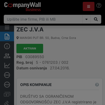
ZEC J.V.A
Sažetak
MAINSKI PUT BR. 50
,
Budva
,
Crna Gora
Osnovni podaci
AKTIVAN
Osobe i vlasništvo
PIB
03089550
Reg. broj
5 - 0761203 / 002
Finansijski podaci
Datum osnivanja
27.04.2016.
Sertifikat bonitetne izvrsnosti
OPIS KOMPANIJE
Dubinska bonitetna ocjena
Računi i blokade
DRUŠTVO SA OGRANIČENOM
ODGOVORNOŠĆU ZEC J.V.A registrirano je
Arhiva sudskih objava