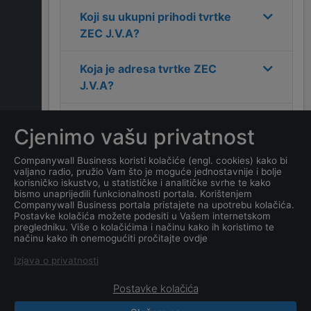
Koji su ukupni prihodi tvrtke
ZEC J.V.A
?
Koja je adresa tvrtke
ZEC
J.V.A
?
Koji je kontakt tvrtke
ZEC
Cjenimo vašu privatnost
J.V.A
?
Companywall Business koristi kolačiće (engl. cookies) kako bi
valjano radio, pružio Vam što je moguće jednostavnije i bolje
Koliko ima zaposlenih
korisničko iskustvo, u statističke i analitičke svrhe te kako
kompanija
ZEC J.V.A
?
bismo unaprijedili funkcionalnosti portala. Korištenjem
Companywall Business portala pristajete na upotrebu kolačića.
Postavke kolačića možete podesiti u Vašem internetskom
Koji je datum osnivanja
pregledniku. Više o kolačićima i načinu kako ih koristimo te
načinu kako ih onemogućiti pročitajte ovdje
tvrtke
ZEC J.V.A
?
Izjava o privatnosti
Postavke kolačića