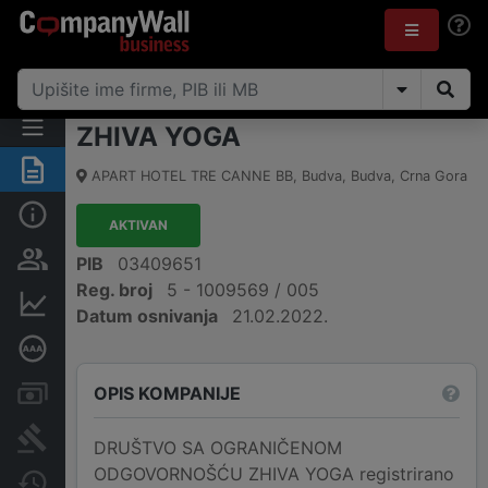
ZHIVA YOGA
Sažetak
APART HOTEL TRE CANNE BB
,
Budva, Budva
,
Crna Gora
Osnovni podaci
AKTIVAN
Osobe i vlasništvo
PIB
03409651
Reg. broj
5 - 1009569 / 005
Finansijski podaci
Datum osnivanja
21.02.2022.
Dubinska bonitetna ocjena
OPIS KOMPANIJE
Računi i blokade
Arhiva sudskih objava
DRUŠTVO SA OGRANIČENOM
ODGOVORNOŠĆU ZHIVA YOGA registrirano
Promjene