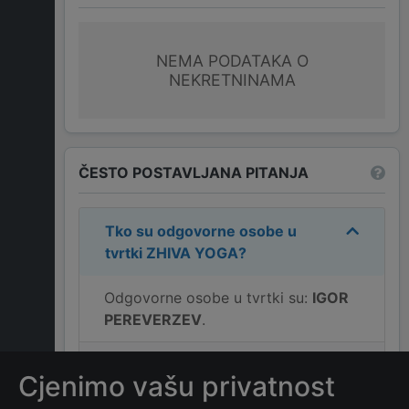
NEMA PODATAKA O
NEKRETNINAMA
ČESTO POSTAVLJANA PITANJA
Tko su odgovorne osobe u
tvrtki
ZHIVA YOGA
?
Odgovorne osobe u tvrtki su:
IGOR
PEREVERZEV
.
Koja je adresa tvrtke
ZHIVA
Cjenimo vašu privatnost
YOGA
?