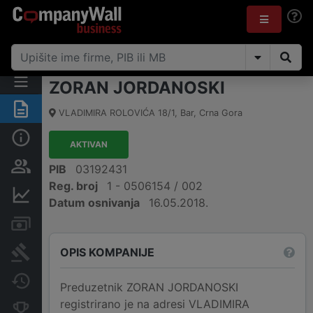
ZORAN JORDANOSKI
Sažetak
VLADIMIRA ROLOVIĆA 18/1
,
Bar
,
Crna Gora
Osnovni podaci
AKTIVAN
Osobe i vlasništvo
PIB
03192431
Reg. broj
1 - 0506154 / 002
Finansijski podaci
Datum osnivanja
16.05.2018.
Računi i blokade
OPIS KOMPANIJE
Arhiva sudskih objava
Promjene
Preduzetnik ZORAN JORDANOSKI
registrirano je na adresi VLADIMIRA
Konkurentne kompanije