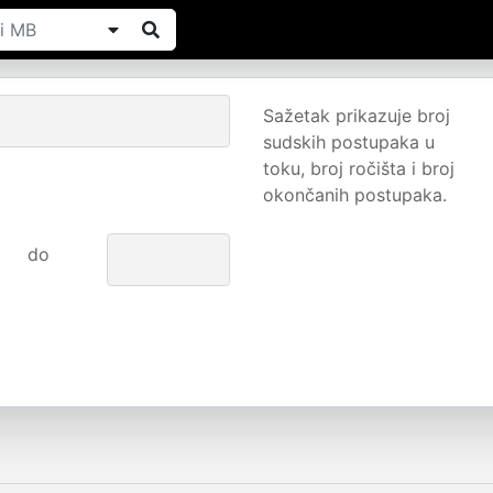
Sažetak prikazuje broj
sudskih postupaka u
toku, broj ročišta i broj
okončanih postupaka.
do