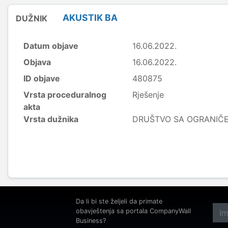
AKUSTIK BA
DUŽNIK
Datum objave
16.06.2022.
Objava
16.06.2022.
ID objave
480875
Vrsta proceduralnog
Rješenje
akta
Vrsta dužnika
DRUŠTVO SA OGRANI
Da li bi ste željeli da primate
obavještenja sa portala CompanyWall
Business?