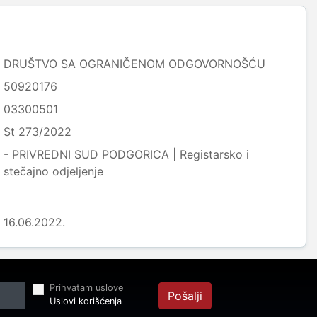
DRUŠTVO SA OGRANIČENOM ODGOVORNOŠĆU
50920176
03300501
St 273/2022
- PRIVREDNI SUD PODGORICA | Registarsko i
stečajno odjeljenje
16.06.2022.
Prihvatam uslove
Pošalji
Uslovi korišćenja