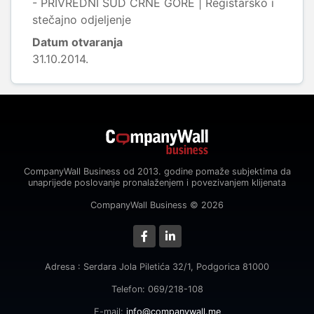
- PRIVREDNI SUD CRNE GORE | Registarsko i
stečajno odjeljenje
Datum otvaranja
31.10.2014.
CompanyWall Business od 2013. godine pomaže subjektima da
unaprijede poslovanje pronalaženjem i povezivanjem klijenata
CompanyWall Business © 2026
Adresa : Serdara Jola Piletića 32/1, Podgorica 81000
Telefon: 069/218-108
E-mail:
info@companywall.me