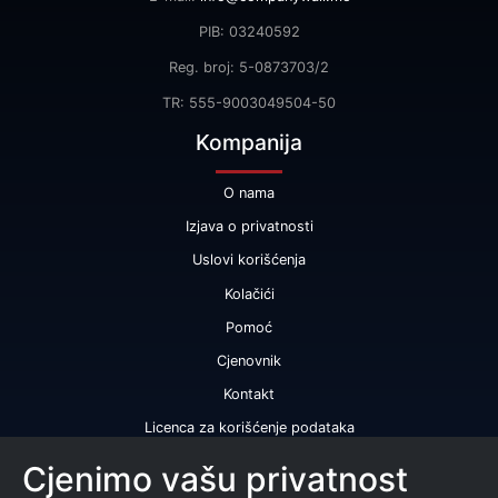
PIB: 03240592
Reg. broj: 5-0873703/2
TR: 555-9003049504-50
Kompanija
O nama
Izjava o privatnosti
Uslovi korišćenja
Kolačići
Pomoć
Cjenovnik
Kontakt
Licenca za korišćenje podataka
Naše usluge
Cjenimo vašu privatnost