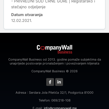
- PRIVREDNI SUD CRNE GORE | Registarsko i
stečajno odjeljenje
Datum otvaranja
12.02.2021.
CompanyWall Business od 2013. godine pomaže subjektima da
unaprijede poslovanje pronalaženjem i povezivanjem klijenata
CompanyWall Business © 2026
Adresa : Serdara Jola Piletića 32/1, Podgorica 81000
Telefon: 069/218-108
E-mail:
info@companywall.me