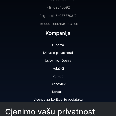
PIB: 03240592
Reg. broj: 5-0873703/2
TR: 555-9003049504-50
Kompanija
O nama
Izjava o privatnosti
Uslovi korišćenja
Kolačići
Pomoć
Cjenovnik
Kontakt
Licenca za korišćenje podataka
Naše usluge
Cjenimo vašu privatnost