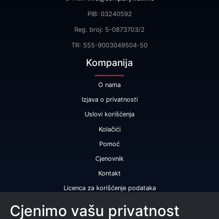
PIB: 03240592
Reg. broj: 5-0873703/2
TR: 555-9003049504-50
Kompanija
O nama
Izjava o privatnosti
Uslovi korišćenja
Kolačići
Pomoć
Cjenovnik
Kontakt
Licenca za korišćenje podataka
Naše usluge
Cjenimo vašu privatnost