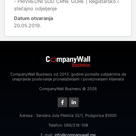
- PRIVREDNI SUD CRNE GORE | Registarsko i
stečajno odjeljenje
Datum otvaranja
20.05.2019.
CompanyWall Business od 2013. godine pomaže subjektima da
unaprijede poslovanje pronalaženjem i povezivanjem klijenata
CompanyWall Business © 2026
Adresa : Serdara Jola Piletića 32/1, Podgorica 81000
Telefon: 069/218-108
E-mail:
info@companywall.me