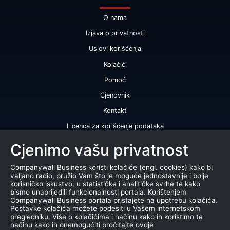
O nama
Izjava o privatnosti
Uslovi korišćenja
Kolačići
Pomoć
Cjenovnik
Kontakt
Licenca za korišćenje podataka
Naše usluge
Cjenimo vašu privatnost
Bonitetna ocjena
Companywall Business koristi kolačiće (engl. cookies) kako bi
valjano radio, pružio Vam što je moguće jednostavnije i bolje
Bonitetni izvještaj
korisničko iskustvo, u statističke i analitičke svrhe te kako
bismo unaprijedili funkcionalnosti portala. Korištenjem
Sertifikat bonitetne izvrsnosti
Companywall Business portala pristajete na upotrebu kolačića.
Postavke kolačića možete podesiti u Vašem internetskom
Proizvodi
pregledniku. Više o kolačićima i načinu kako ih koristimo te
načinu kako ih onemogućiti pročitajte ovdje