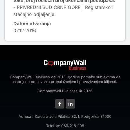
toku, broj ročišta i broj okončanih postupaka.
- PRIVREDNI SUD CRNE GORE | Registarsko i
stečajno odjeljenje
Datum otvaranja
07.12.2016.
CompanyWall Business od 2013. godine pomaže subjektima da
unaprijede poslovanje pronalaženjem i povezivanjem klijenata
CompanyWall Business © 2026
Adresa : Serdara Jola Piletića 32/1, Podgorica 81000
Telefon: 069/218-108