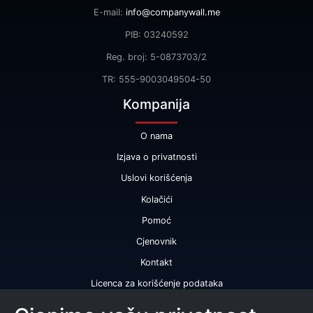
E-mail:
info@companywall.me
PIB: 03240592
Reg. broj: 5-0873703/2
TR: 555-9003049504-50
Kompanija
O nama
Izjava o privatnosti
Uslovi korišćenja
Kolačići
Pomoć
Cjenovnik
Kontakt
Licenca za korišćenje podataka
Naše usluge