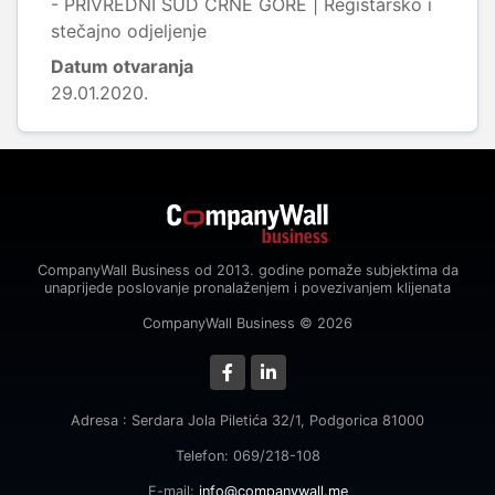
- PRIVREDNI SUD CRNE GORE | Registarsko i
stečajno odjeljenje
Datum otvaranja
29.01.2020.
CompanyWall Business od 2013. godine pomaže subjektima da
unaprijede poslovanje pronalaženjem i povezivanjem klijenata
CompanyWall Business © 2026
Adresa : Serdara Jola Piletića 32/1, Podgorica 81000
Telefon: 069/218-108
E-mail:
info@companywall.me