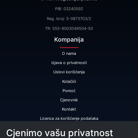
PIB: 03240592
Reg. broj: 5-0873703/2
TR: 555-9003049504-50
Kompanija
O nama
Izjava o privatnosti
Uslovi korišćenja
Kolačići
Pomoć
Cjenovnik
Kontakt
Licenca za korišćenje podataka
Naše usluge
Cjenimo vašu privatnost