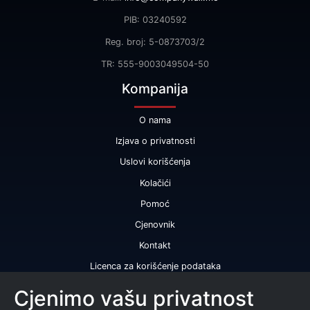
PIB: 03240592
Reg. broj: 5-0873703/2
TR: 555-9003049504-50
Kompanija
O nama
Izjava o privatnosti
Uslovi korišćenja
Kolačići
Pomoć
Cjenovnik
Kontakt
Licenca za korišćenje podataka
Naše usluge
Cjenimo vašu privatnost