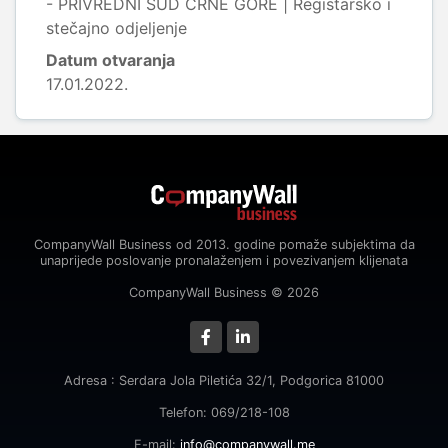
- PRIVREDNI SUD CRNE GORE | Registarsko i
stečajno odjeljenje
Datum otvaranja
17.01.2022.
CompanyWall Business od 2013. godine pomaže subjektima da
unaprijede poslovanje pronalaženjem i povezivanjem klijenata
CompanyWall Business © 2026
Adresa : Serdara Jola Piletića 32/1, Podgorica 81000
Telefon: 069/218-108
E-mail:
info@companywall.me