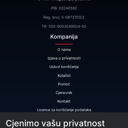
PIB: 03240592
Reg. broj: 5-0873703/2
TR: 555-9003049504-50
Kompanija
O nama
Izjava o privatnosti
Uslovi korišćenja
Kolačići
Pomoć
Cjenovnik
Kontakt
Licenca za korišćenje podataka
Naše usluge
Cjenimo vašu privatnost