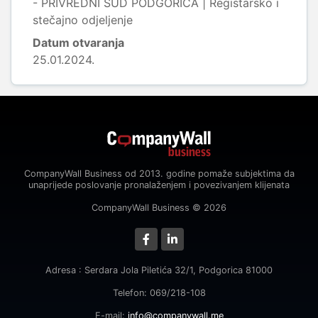
- PRIVREDNI SUD PODGORICA | Registarsko i
stečajno odjeljenje
Datum otvaranja
25.01.2024.
CompanyWall Business od 2013. godine pomaže subjektima da
unaprijede poslovanje pronalaženjem i povezivanjem klijenata
CompanyWall Business © 2026
Adresa : Serdara Jola Piletića 32/1, Podgorica 81000
Telefon: 069/218-108
E-mail:
info@companywall.me