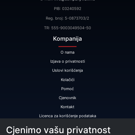
PIB: 03240592
Reg. broj: 5-0873703/2
TR: 555-9003049504-50
Kompanija
O nama
Izjava o privatnosti
Uslovi korišćenja
Kolačići
Pomoć
Cjenovnik
Kontakt
Licenca za korišćenje podataka
Naše usluge
Cjenimo vašu privatnost