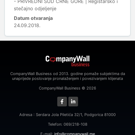
- PRIVREDNI SUD CRNE GORE | Registarsko i
stečajno odjeljenje
Datum otvaranja
24.09.2018.
CompanyWall Business od 2013. godine pomaže subjektima da
unaprijede poslovanje pronalaženjem i povezivanjem klijenata
CompanyWall Business © 2026
Adresa : Serdara Jola Piletića 32/1, Podgorica 81000
Telefon: 069/218-108
E-mail:
info@companywall.me