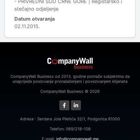
- PRIVREDNI SUD CRNE GORE | Registarsko i
stečajno odjeljenje
Datum otvaranja
02.11.2015.
CompanyWall Business od 2013. godine pomaže subjektima da
unaprijede poslovanje pronalaženjem i povezivanjem klijenata
CompanyWall Business © 2026
Adresa : Serdara Jola Piletića 32/1, Podgorica 81000
Telefon: 069/218-108
E-mail:
info@companywall.me