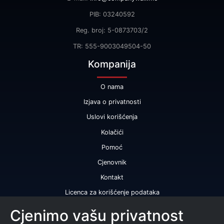
PIB: 03240592
Reg. broj: 5-0873703/2
TR: 555-9003049504-50
Kompanija
O nama
Izjava o privatnosti
Uslovi korišćenja
Kolačići
Pomoć
Cjenovnik
Kontakt
Licenca za korišćenje podataka
Naše usluge
Cjenimo vašu privatnost