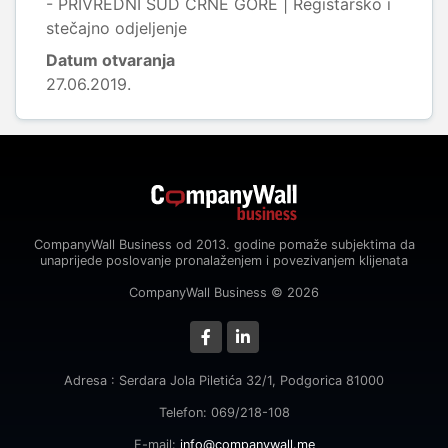
- PRIVREDNI SUD CRNE GORE | Registarsko i
stečajno odjeljenje
Datum otvaranja
27.06.2019.
CompanyWall Business od 2013. godine pomaže subjektima da
unaprijede poslovanje pronalaženjem i povezivanjem klijenata
CompanyWall Business © 2026
Adresa : Serdara Jola Piletića 32/1, Podgorica 81000
Telefon: 069/218-108
E-mail:
info@companywall.me