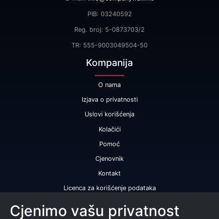
PIB: 03240592
Reg. broj: 5-0873703/2
TR: 555-9003049504-50
Kompanija
O nama
Izjava o privatnosti
Uslovi korišćenja
Kolačići
Pomoć
Cjenovnik
Kontakt
Licenca za korišćenje podataka
Naše usluge
Cjenimo vašu privatnost