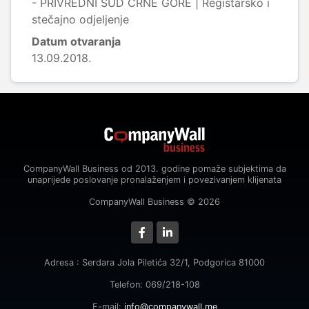
- PRIVREDNI SUD CRNE GORE | Registarsko i
stečajno odjeljenje
Datum otvaranja
13.09.2018.
CompanyWall Business od 2013. godine pomaže subjektima da
unaprijede poslovanje pronalaženjem i povezivanjem klijenata
CompanyWall Business © 2026
Adresa : Serdara Jola Piletića 32/1, Podgorica 81000
Telefon: 069/218-108
E-mail:
info@companywall.me