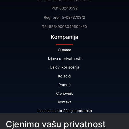
PIB: 03240592
Reg. broj: 5-0873703/2
TR: 555-9003049504-50
Kompanija
O nama
Izjava o privatnosti
Uslovi korišćenja
Kolačići
Pomoć
Cjenovnik
Kontakt
Licenca za korišćenje podataka
Naše usluge
Cjenimo vašu privatnost