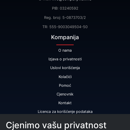
PIB: 03240592
Reg. broj: 5-0873703/2
TR: 555-9003049504-50
Kompanija
O nama
Izjava o privatnosti
Uslovi korišćenja
Kolačići
Pomoć
Cjenovnik
Kontakt
Licenca za korišćenje podataka
Naše usluge
Cjenimo vašu privatnost