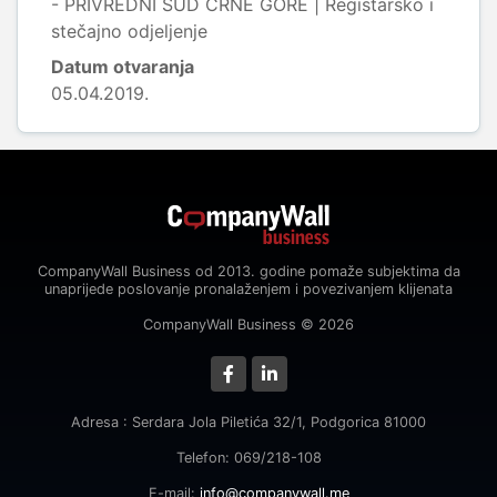
- PRIVREDNI SUD CRNE GORE | Registarsko i
stečajno odjeljenje
Datum otvaranja
05.04.2019.
CompanyWall Business od 2013. godine pomaže subjektima da
unaprijede poslovanje pronalaženjem i povezivanjem klijenata
CompanyWall Business © 2026
Adresa : Serdara Jola Piletića 32/1, Podgorica 81000
Telefon: 069/218-108
E-mail:
info@companywall.me