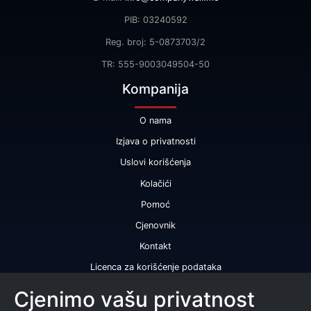
PIB: 03240592
Reg. broj: 5-0873703/2
TR: 555-9003049504-50
Kompanija
O nama
Izjava o privatnosti
Uslovi korišćenja
Kolačići
Pomoć
Cjenovnik
Kontakt
Licenca za korišćenje podataka
Naše usluge
Cjenimo vašu privatnost