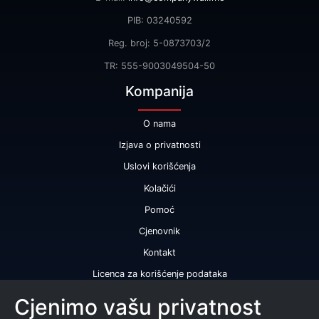
PIB: 03240592
Reg. broj: 5-0873703/2
TR: 555-9003049504-50
Kompanija
O nama
Izjava o privatnosti
Uslovi korišćenja
Kolačići
Pomoć
Cjenovnik
Kontakt
Licenca za korišćenje podataka
Naše usluge
Cjenimo vašu privatnost