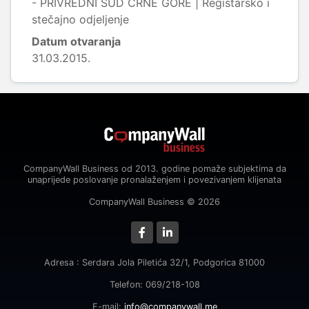
- PRIVREDNI SUD CRNE GORE | Registarsko i
stečajno odjeljenje
Datum otvaranja
31.03.2015.
CompanyWall Business od 2013. godine pomaže subjektima da
unaprijede poslovanje pronalaženjem i povezivanjem klijenata
CompanyWall Business © 2026
Adresa : Serdara Jola Piletića 32/1, Podgorica 81000
Telefon: 069/218-108
E-mail:
info@companywall.me