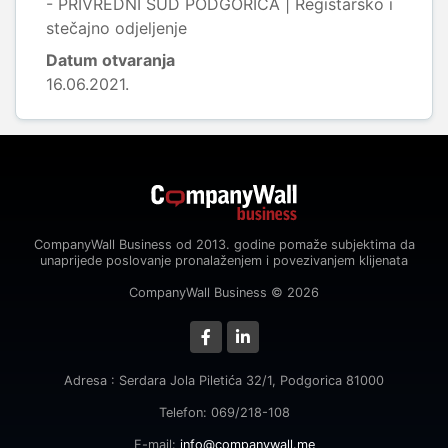
- PRIVREDNI SUD PODGORICA | Registarsko i
stečajno odjeljenje
Datum otvaranja
16.06.2021.
CompanyWall Business od 2013. godine pomaže subjektima da
unaprijede poslovanje pronalaženjem i povezivanjem klijenata
CompanyWall Business © 2026
Adresa : Serdara Jola Piletića 32/1, Podgorica 81000
Telefon: 069/218-108
E-mail:
info@companywall.me