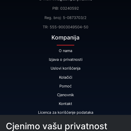
PIB: 03240592
Reg. broj: 5-0873703/2
TR: 555-9003049504-50
Kompanija
O nama
Izjava o privatnosti
Uslovi korišćenja
Kolačići
Pomoć
Cjenovnik
Kontakt
Licenca za korišćenje podataka
Naše usluge
Cjenimo vašu privatnost