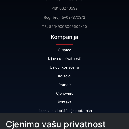
PIB: 03240592
Reg. broj: 5-0873703/2
TR: 555-9003049504-50
Kompanija
O nama
Izjava o privatnosti
Uslovi korišćenja
Kolačići
Pomoć
Cjenovnik
Kontakt
Licenca za korišćenje podataka
Naše usluge
Cjenimo vašu privatnost