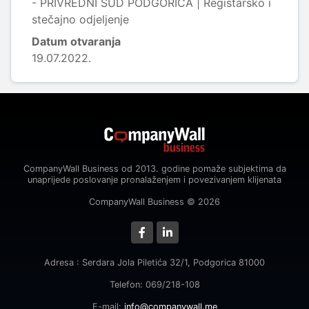
- PRIVREDNI SUD PODGORICA | Registarsko i
stečajno odjeljenje
Datum otvaranja
19.07.2022.
CompanyWall Business od 2013. godine pomaže subjektima da
unaprijede poslovanje pronalaženjem i povezivanjem klijenata
CompanyWall Business © 2026
Adresa : Serdara Jola Piletića 32/1, Podgorica 81000
Telefon: 069/218-108
E-mail:
info@companywall.me