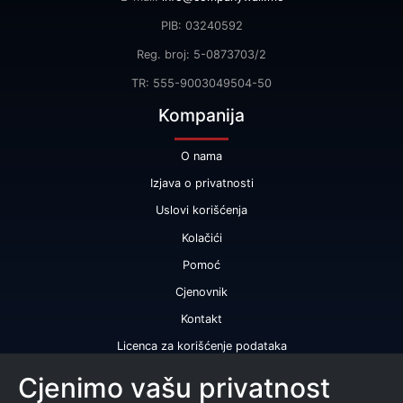
PIB: 03240592
Reg. broj: 5-0873703/2
TR: 555-9003049504-50
Kompanija
O nama
Izjava o privatnosti
Uslovi korišćenja
Kolačići
Pomoć
Cjenovnik
Kontakt
Licenca za korišćenje podataka
Naše usluge
Cjenimo vašu privatnost