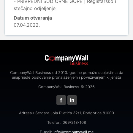
- PRIVREDNI SUD CRNE GORE | Registarsko i
stečajno odjeljenje
Datum otvaranja
07.04.2022.
CompanyWall Business od 2013. godine pomaže subjektima da
unaprijede poslovanje pronalaženjem i povezivanjem klijenata
CompanyWall Business © 2026
Adresa : Serdara Jola Piletića 32/1, Podgorica 81000
Telefon: 069/218-108
E-mail:
info@companywall.me