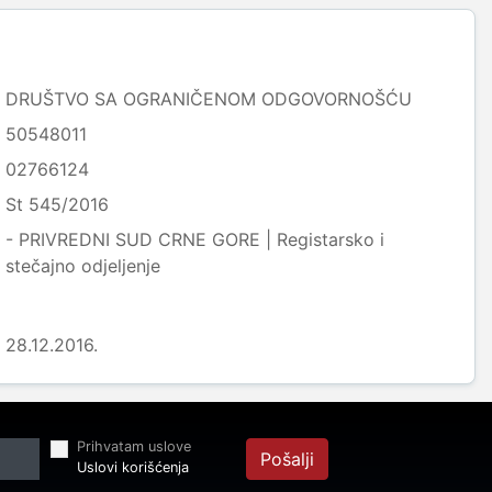
DRUŠTVO SA OGRANIČENOM ODGOVORNOŠĆU
50548011
02766124
St 545/2016
- PRIVREDNI SUD CRNE GORE | Registarsko i
stečajno odjeljenje
28.12.2016.
Prihvatam uslove
Pošalji
Uslovi korišćenja