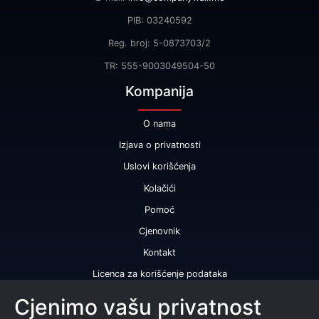
PIB: 03240592
Reg. broj: 5-0873703/2
TR: 555-9003049504-50
Kompanija
O nama
Izjava o privatnosti
Uslovi korišćenja
Kolačići
Pomoć
Cjenovnik
Kontakt
Licenca za korišćenje podataka
Naše usluge
Cjenimo vašu privatnost