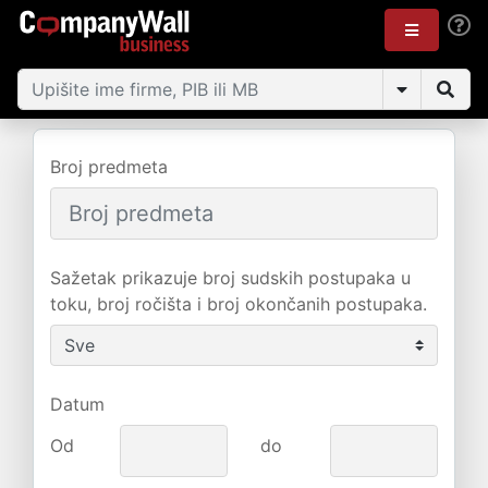
Broj predmeta
Sažetak prikazuje broj sudskih postupaka u
toku, broj ročišta i broj okončanih postupaka.
Datum
Od
do