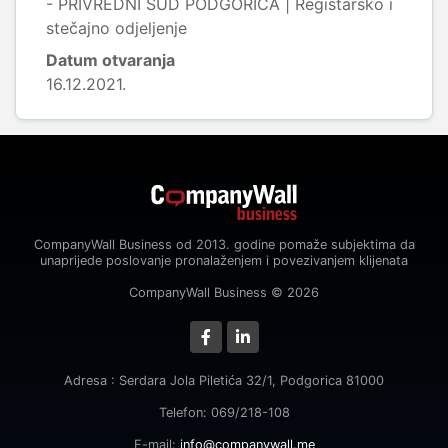
- PRIVREDNI SUD PODGORICA | Registarsko i
stečajno odjeljenje
Datum otvaranja
16.12.2021.
CompanyWall Business od 2013. godine pomaže subjektima da
unaprijede poslovanje pronalaženjem i povezivanjem klijenata
CompanyWall Business © 2026
Adresa : Serdara Jola Piletića 32/1, Podgorica 81000
Telefon: 069/218-108
E-mail:
info@companywall.me