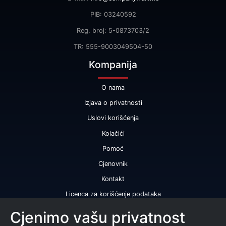
PIB: 03240592
Reg. broj: 5-0873703/2
TR: 555-9003049504-50
Kompanija
O nama
Izjava o privatnosti
Uslovi korišćenja
Kolačići
Pomoć
Cjenovnik
Kontakt
Licenca za korišćenje podataka
Naše usluge
Cjenimo vašu privatnost